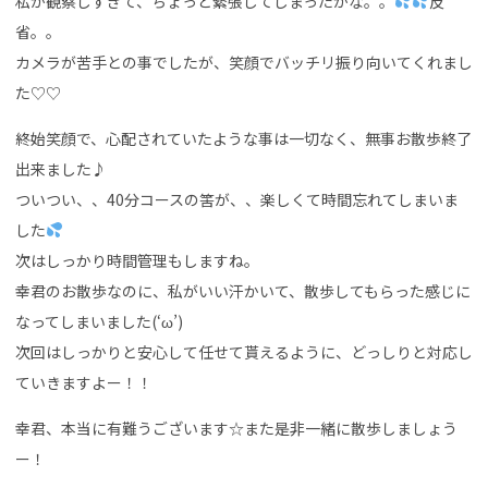
私が観察しすぎて、ちょっと緊張してしまったかな。。
反
省。。
カメラが苦手との事でしたが、笑顔でバッチリ振り向いてくれまし
た♡♡
終始笑顔で、心配されていたような事は一切なく、無事お散歩終了
出来ました♪
ついつい、、40分コースの筈が、、楽しくて時間忘れてしまいま
した
次はしっかり時間管理もしますね。
幸君のお散歩なのに、私がいい汗かいて、散歩してもらった感じに
なってしまいました(‘ω’)
次回はしっかりと安心して任せて貰えるように、どっしりと対応し
ていきますよー！！
幸君、本当に有難うございます☆また是非一緒に散歩しましょう
ー！