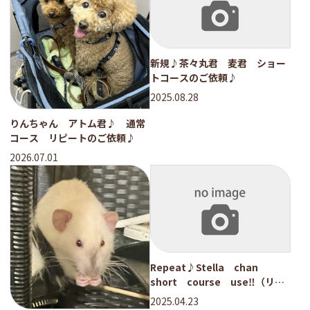
新規♪茶々丸君 麦君 ショー
トコースのご依頼♪
2025.08.28
りんちゃん アトム君♪ 通常
コース リピートのご依頼♪
2026.07.01
Repeat♪Stella chan
short course use‼（リピ
ート♪ ステラちゃんショート
2025.04.23