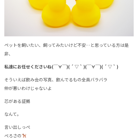
ペットを飼いたい、飼ってみたいけど不安‥と思っている方は是
非、
私達にお任せくださいね(￣∀￣)( ´ ▽ ` )(￣∀￣)( ´ ▽ ` )
そういえば飲み会の写真、飲んでるもの全員バラバラ
仲が悪いわけじゃないよ
芯がある証拠
なんて。
言い出しっぺ
ぺろさの