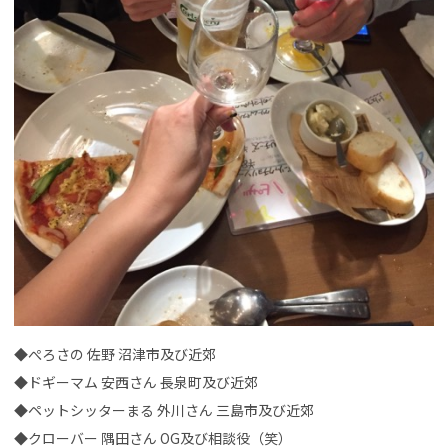
◆ぺろさの 佐野 沼津市及び近郊
◆ドギーマム 安西さん 長泉町及び近郊
◆ペットシッターまる 外川さん 三島市及び近郊
◆クローバー 隅田さん OG及び相談役（笑）