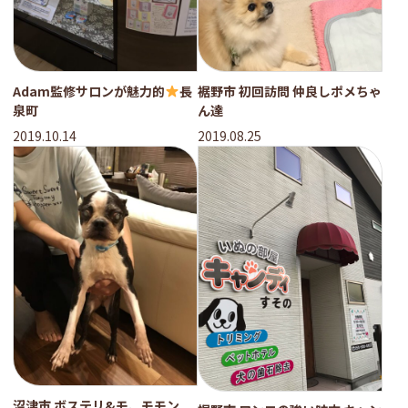
Adam監修サロンが魅力的
長
裾野市 初回訪問 仲良しポメちゃ
泉町
ん達
2019.10.14
2019.08.25
沼津市 ボステリ&モ、モモン