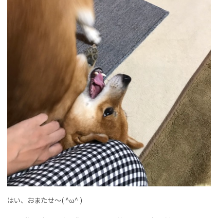
はい、おまたせ〜( ^ω^ )