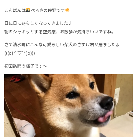
こんばんは
ぺろさの佐野です
日に日に冬らしくなってきました♪
朝のシャキッとする空気感、お散歩が気持ちいいですね。
さて清水町にこんな可愛らしい柴犬のさすけ君が居ましたよ
(((o(*ﾟ▽ﾟ*)o)))
初回訪問の様子です〜