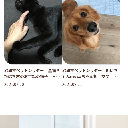
沼津市ペットシッター 黒猫き
沼津市ペットシッター RIN’ち
たはち君のお世話の様子 三島
ゃんmocaちゃん初回訪問 長
市
泉町
2021.07.20
2021.08.21