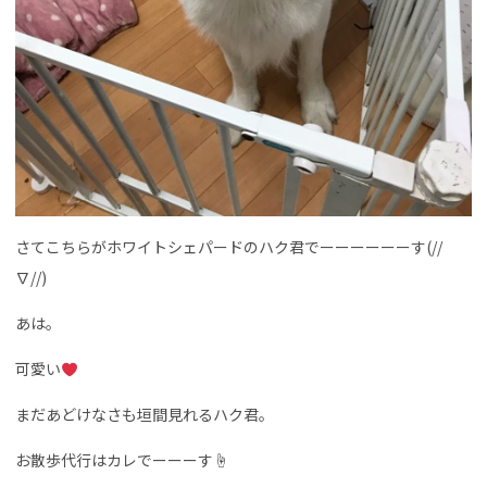
さてこちらがホワイトシェパードのハク君でーーーーーーす(//
∇//)
あは。
可愛い
まだあどけなさも垣間見れるハク君。
お散歩代行はカレでーーーす☝️