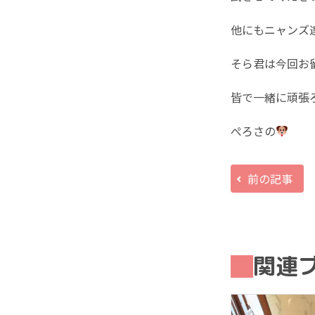
他にもニャンズ
そら君は今回お
皆で一緒に頑張
ぺろさの
前の記事
関連