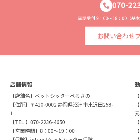
070-22
電話受付 9：00～18：00（
お問い合わせ
店舗情報
【店舗名】ペットシッターぺろさの
【
【住所】〒410-0002 静岡県沼津市東沢田258-
【
1
元
【TEL 】070-2236-4650
【
【営業時間】8：00～19：00
【
【保険】intopetペットシッター保険
【