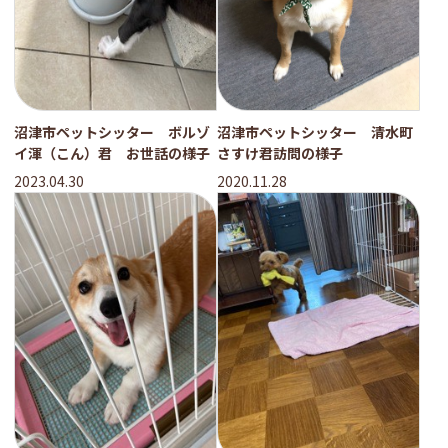
沼津市ペットシッター ボルゾ
沼津市ペットシッター 清水町
イ渾（こん）君 お世話の様子
さすけ君訪問の様子
2023.04.30
2020.11.28