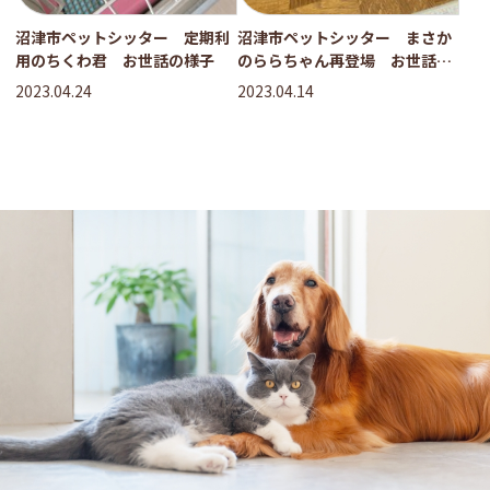
沼津市ペットシッター 定期利
沼津市ペットシッター まさか
用のちくわ君 お世話の様子
のららちゃん再登場 お世話の
様子
2023.04.24
2023.04.14