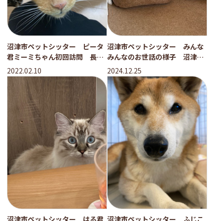
沼津市ペットシッター ピータ
沼津市ペットシッター みんな
君ミーミちゃん初回訪問 長泉
みんなのお世話の様子 沼津
町
市 三島市 富士市
2022.02.10
2024.12.25
沼津市ペットシッター はる君
沼津市ペットシッター ふじこ