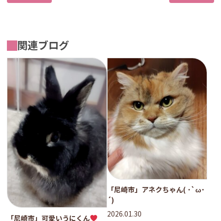
関連ブログ
「尼崎市」アネクちゃん( ･`ω･
´)
2026.01.30
「尼崎市」可愛いうにくん