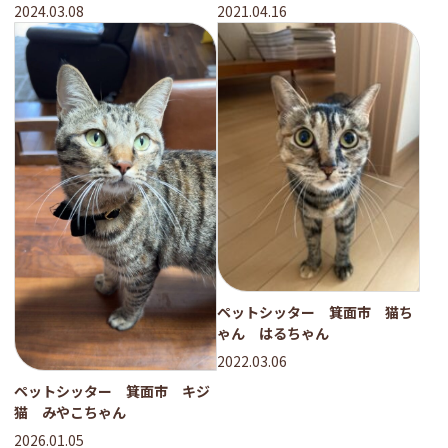
ニオくん
2024.03.08
2021.04.16
ペットシッター 箕面市 猫ち
ゃん はるちゃん
2022.03.06
ペットシッター 箕面市 キジ
猫 みやこちゃん
2026.01.05