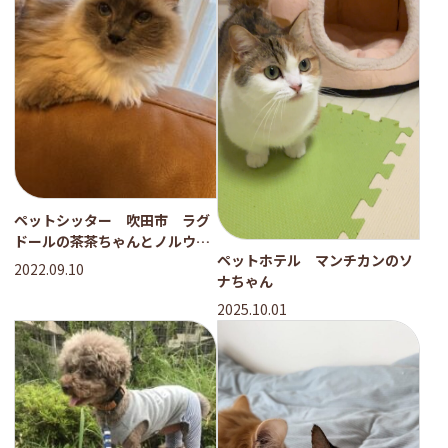
ペットシッター 吹田市 ラグ
ドールの茶茶ちゃんとノルウェ
ペットホテル マンチカンのソ
ージャンフォレストキャットの
2022.09.10
ナちゃん
ギガくん
2025.10.01