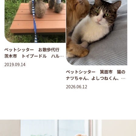
ペットシッター お散歩代行
茨木市 トイプードル ハルく
んとこたろーくん
2019.09.14
ペットシッター 箕面市 猫の
ナツちゃん、よしつねくん、う
みちゃん
2026.06.12