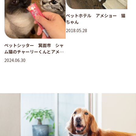
ペットホテル アメショー 猫
ちゃん
2018.05.28
ペットシッター 箕面市 シャ
ム猫のチャーリーくんとアメリ
カンショートヘアのオースティ
2024.06.30
ンくん