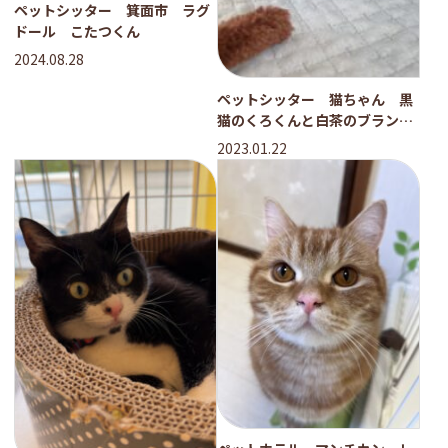
ペットシッター 箕面市 ラグ
ドール こたつくん
2024.08.28
ペットシッター 猫ちゃん 黒
猫のくろくんと白茶のブランく
ん
2023.01.22