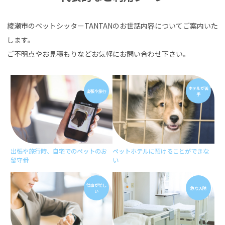
綾瀬市のペットシッターTANTANのお世話内容についてご案内いた
します。
ご不明点やお見積もりなどお気軽にお問い合わせ下さい。
ホテルが
苦
出張や
旅行
手
出張や旅行時、
自宅でのペットのお
ペットホテルに
預けることができな
留守番
い
仕事が
忙し
急な
入院
い