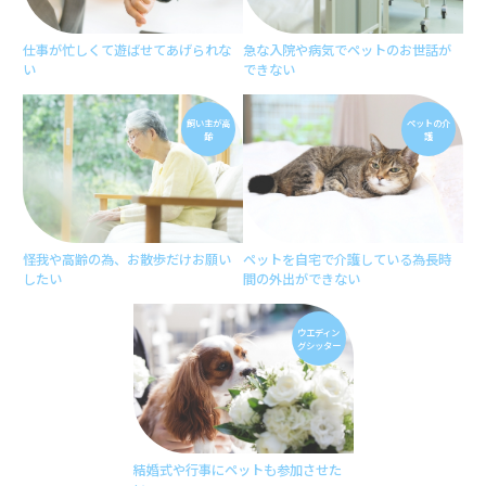
仕事が忙しくて
遊ばせてあげられな
急な入院や病気で
ペットのお世話が
い
できない
飼い主が
高
ペットの
介
齢
護
怪我や高齢の為、
お散歩だけお願い
ペットを自宅で介護している為
長時
したい
間の外出ができない
ウエディン
グ
シッター
結婚式や行事に
ペットも参加させた