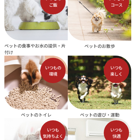
ご飯
コース
ペットの食事やお水の提供・片
ペットのお散歩
付け
いつもの
いつも
環境
楽しく
ペットのトイレ
ペットの遊び・運動
いつも
いつも
気持ちよく
快適