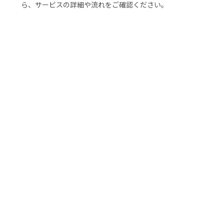
ら、サービスの詳細や流れをご確認ください。
ペットシッター料金
ご利用の流れ
ドッグホテル