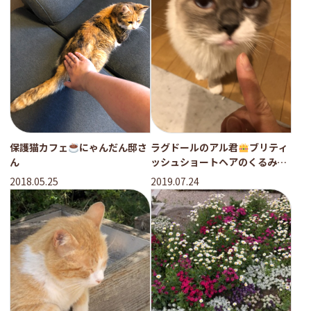
ラグドールのアル君
ブリティ
保護猫カフェ
にゃんだん邸さ
ッシュショートヘアのくるみち
ん
ゃん
のお世話の様子
2019.07.24
2018.05.25