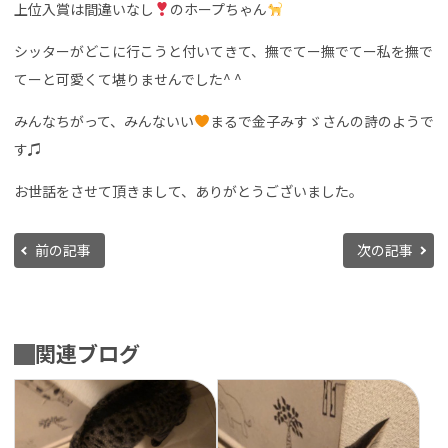
上位入賞は間違いなし
のホープちゃん
シッターがどこに行こうと付いてきて、撫でてー撫でてー私を撫で
てーと可愛くて堪りませんでした^ ^
みんなちがって、みんないい
まるで金子みすゞさんの詩のようで
す♫
お世話をさせて頂きまして、ありがとうございました。
前の記事
次の記事
関連ブログ