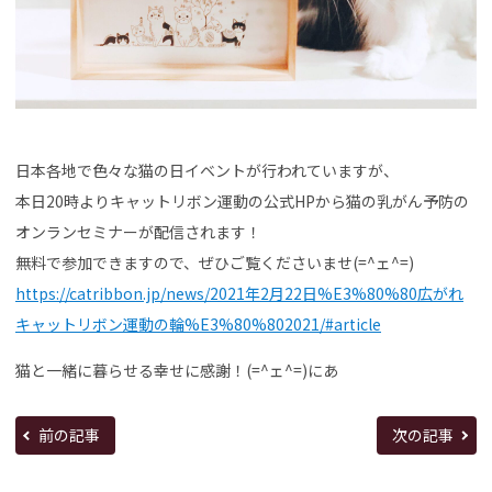
日本各地で色々な猫の日イベントが行われていますが、
本日20時よりキャットリボン運動の公式HPから猫の乳がん予防の
オンランセミナーが配信されます！
無料で参加できますので、ぜひご覧くださいませ(=^ェ^=)
https://catribbon.jp/news/2021年2月22日%E3%80%80広がれ
キャットリボン運動の輪%E3%80%802021/#article
猫と一緒に暮らせる幸せに感謝！(=^ェ^=)にあ
前の記事
次の記事