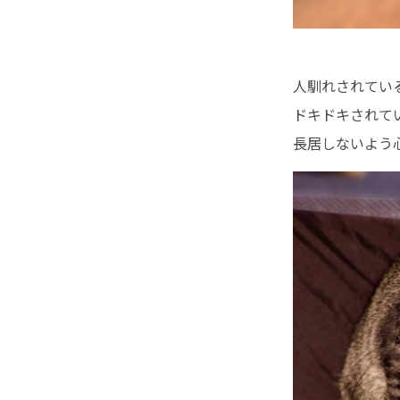
人馴れされてい
ドキドキされて
長居しないよう