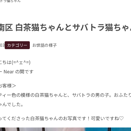
バトラ猫ちゃん
 南区 白茶猫ちゃんとサバトラ猫ちゃ
.03
カテゴリー
お世話の様子
は(=^ェ^=)
Near の関です
お客様＞
ティー色の模様の白茶猫ちゃんと、サバトラの男の子。おふた
ゃんでした。
ってくださった白茶猫ちゃんのお写真です！可愛いですね♡