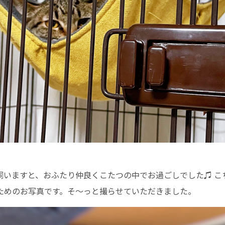
伺いますと、おふたり仲良くこたつの中でお過ごしでした♫ こ
ためのお写真です。そ〜っと撮らせていただきました。