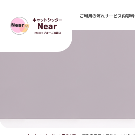
ご利用の流れ
サービス内容
料