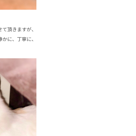
せて頂きますが、
静かに、丁寧に、