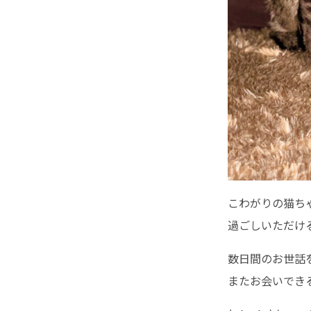
こわがりの猫ち
過ごしいただけ
数日間のお世話
またお会いでき