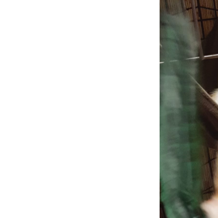
ー
ヤ
ー