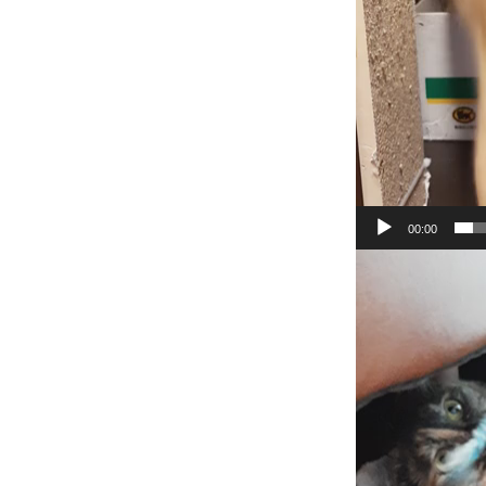
00:00
動
画
プ
レ
ー
ヤ
ー