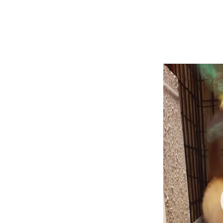
動
画
プ
レ
ー
ヤ
ー