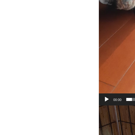
00:00
動
画
プ
レ