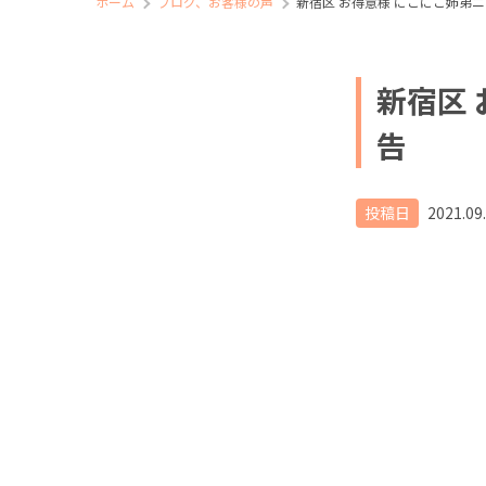
ホーム
ブログ、お客様の声
新宿区 お得意様 にこにこ姉弟
新宿区
告
投稿日
2021.09