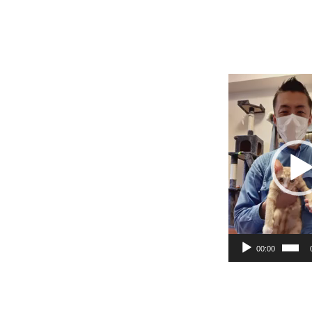
動
画
プ
レ
ー
ヤ
ー
00:00