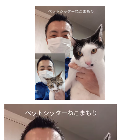
動
画
プ
レ
ー
ヤ