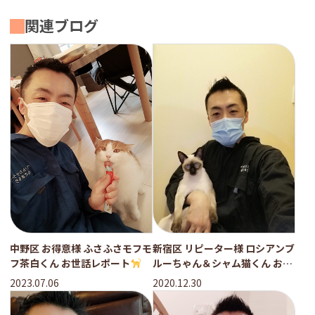
関連ブログ
中野区 お得意様 ふさふさモフモ
新宿区 リピーター様 ロシアンブ
フ茶白くん お世話レポート
ルーちゃん＆シャム猫くん お世
話報告
2023.07.06
2020.12.30