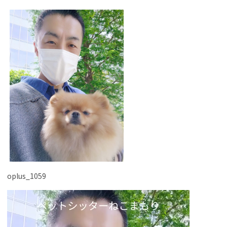
oplus_1059
動
画
プ
レ