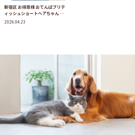
新宿区 お得意様 おてんばブリテ
ィッシュショートヘアちゃん お
世話レポート
2026.04.23