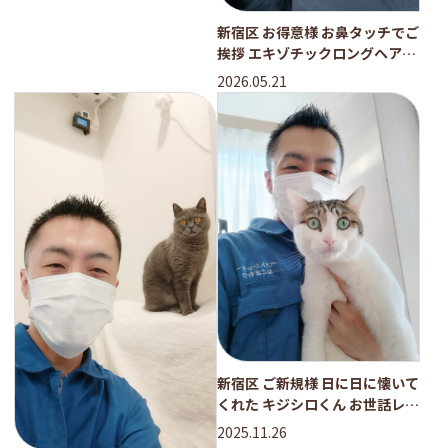
新宿区 お得意様 お鼻タッチでご
挨拶 エキゾチックロングヘアち
ゃん お世話レポート
2026.05.21
新宿区 ご新規様 日に日に懐いて
くれた キジシロくん お世話レポ
ート
2025.11.26