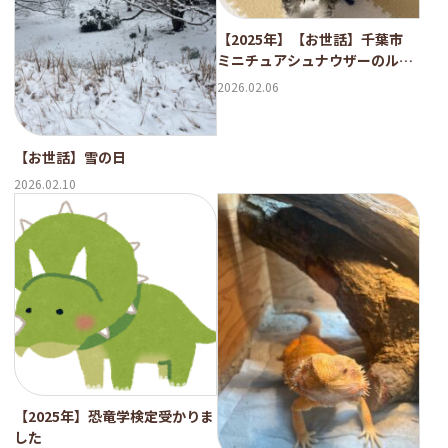
【2025年】【お世話】千葉市
ミニチュアシュナウザーのルー
ク君
2026.02.06
【お世話】雪の日
2026.02.10
【2025年】恐竜学検定受かりま
した