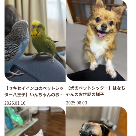
【犬のペットシッター】はなち
【セキセイインコのペットシッ
ゃんのお世話の様子
ター八王子】いんちゃんのお世
話の様子
2025.08.03
2026.01.10