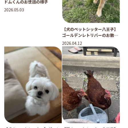
ドムくんのお世話の様子
2026.05.03
【犬のペットシッター八王子】
ゴールデンレトリバーのお散歩
の様子
2026.04.12