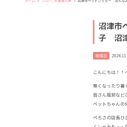
ホーム
ブログ、お客様の声
沼津市ペットシッター みんな
沼津市
子 沼
投稿日
2024.11
こんにちは！！
寒くなったり暑
皆さん風邪など
ペットちゃんの
ぺろさの店長ひ
くしゃみも・・