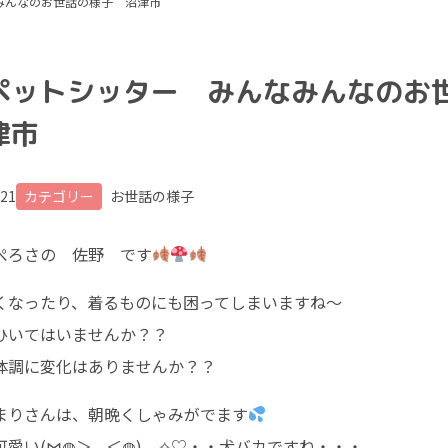
みんなのお世話の様子 沼津市
ペットシッター みんなみんなのお
津市
.21
カテゴリー
お世話の様子
ぺろさの 佐野 です
くなったり、着るものにも困ってしまいますね～
ひいてはいませんか？？
体調に変化はありませんか？？
まりさんは、朝晩くしゃみがでます
可愛い(⋈◍＞◡＜◍)。✧♡・・犬バカですね・・・。