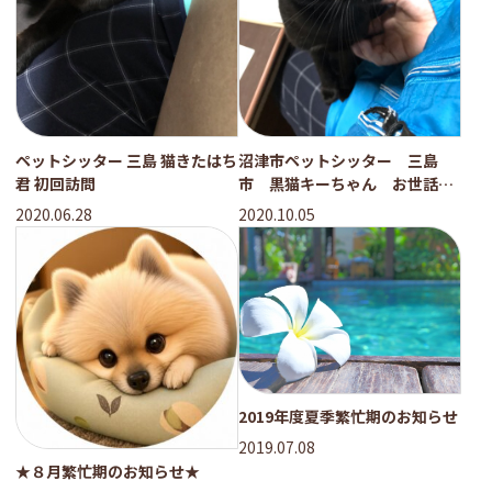
ペットシッター 三島 猫きたはち
沼津市ペットシッター 三島
君 初回訪問
市 黒猫キーちゃん お世話の
様子
2020.06.28
2020.10.05
2019年度夏季繁忙期のお知らせ
2019.07.08
★８月繁忙期のお知らせ★