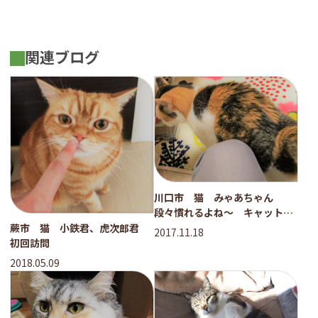
関連ブログ
川口市 猫 みゃあちゃん
段々慣れるよね～ キャットシ
ッター
蕨市 猫 小鉄君、虎次郎君
2017.11.18
初回訪問
2018.05.09