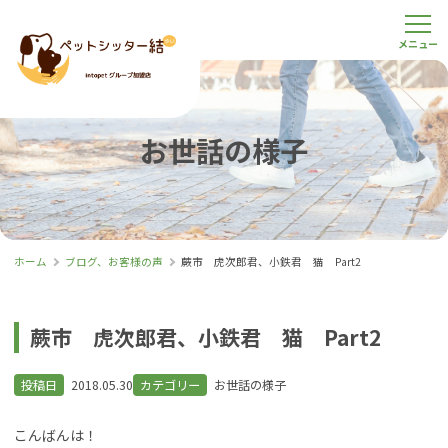
お世話の様子
ホーム
ブログ、お客様の声
蕨市 虎次郎君、小鉄君 猫 Part2
蕨市 虎次郎君、小鉄君 猫 Part2
投稿日
2018.05.30
カテゴリー
お世話の様子
こんばんは！