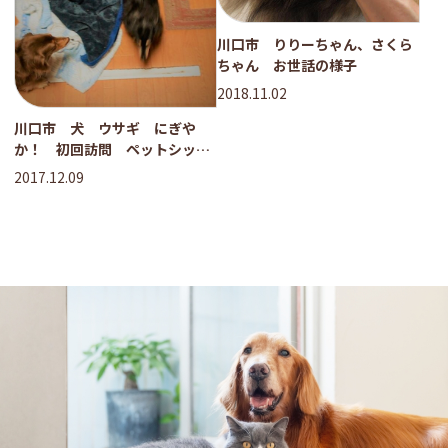
川口市 りりーちゃん、さくら
ちゃん お世話の様子
2018.11.02
川口市 犬 ウサギ にぎや
か！ 初回訪問 ペットシッタ
ー
2017.12.09