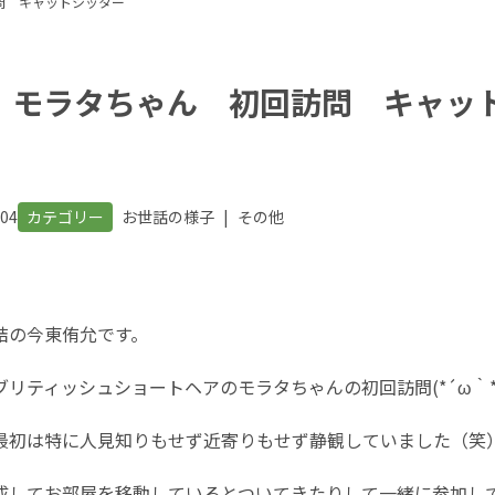
問 キャットシッター
 モラタちゃん 初回訪問 キャッ
.04
カテゴリー
お世話の様子
|
その他
結の今東侑允です。
リティッシュショートヘアのモラタちゃんの初回訪問(*´ω｀*
最初は特に人見知りもせず近寄りもせず静観していました（笑
成してお部屋を移動しているとついてきたりして一緒に参加し