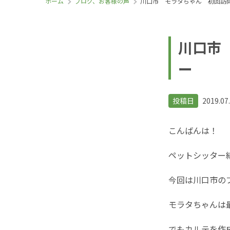
ホーム
ブログ、お客様の声
川口市 モラタちゃん 初回訪
川口市
ー
投稿日
2019.07
こんばんは！
ペットシッター
今回は川口市のブ
モラタちゃんは
でもカルテを作