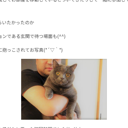
らいたかったのか
ンである玄関で待つ場面も(^^)
抱っこされてお写真(*´▽｀*)