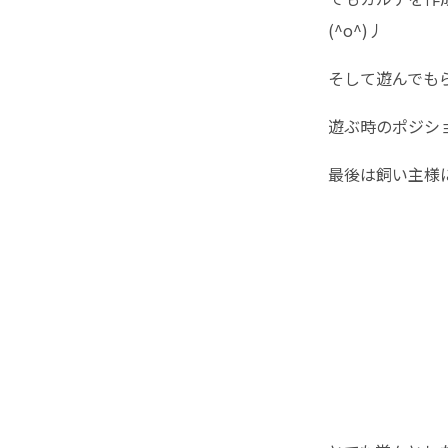
(^o^)丿
そして遊んでも
遊ぶ時のポジショ
最後は飼い主様に