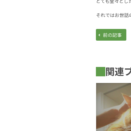
とても堂々とした
それではお世話
前の記事
関連