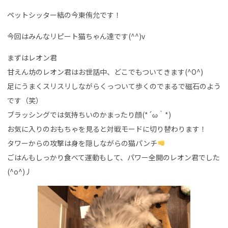
ペットシッター結の今東侑允です！
今回はみんなリピート猫ちゃん達です(^^)v
まずはレオン君
甘えん坊のレオン君はお世話中、どこでもついてきます(^O^)
足にうまくスリスリしながらくっついて歩くのでまるで磁石のよう
です（笑）
ブラッシングでは気持ちいのかまったり顔(*´ω｀*)
お気に入りのおもちゃを見ると対戦モードに切り替わります！
タワーからの攻撃は身を隠しながらの猫パンチ
ごはんもしっかり食べて運動もして、パワー全開のレオン君でした
(^o^)丿