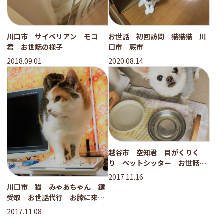
川口市 サイベリアン モコ
お世話 初回訪問 猫猫猫 川
君 お世話の様子
口市 蕨市
2018.09.01
2020.08.14
越谷市 空知君 目がくりく
り ペットシッター お世話代
行
2017.11.16
川口市 猫 みゃあちゃん 鍵
受取 お世話代行 お膝に来た
ー！
2017.11.08