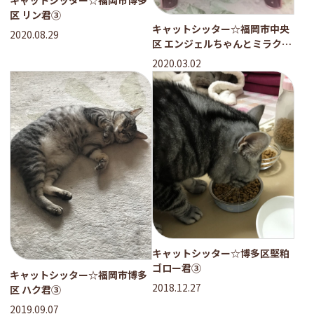
区 リン君③
キャットシッター☆福岡市中央
2020.08.29
区 エンジェルちゃんとミラクル
君③
2020.03.02
キャットシッター☆博多区堅粕
ゴロー君③
キャットシッター☆福岡市博多
2018.12.27
区 ハク君③
2019.09.07