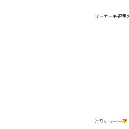
サッカーも得意
とりゃっーー