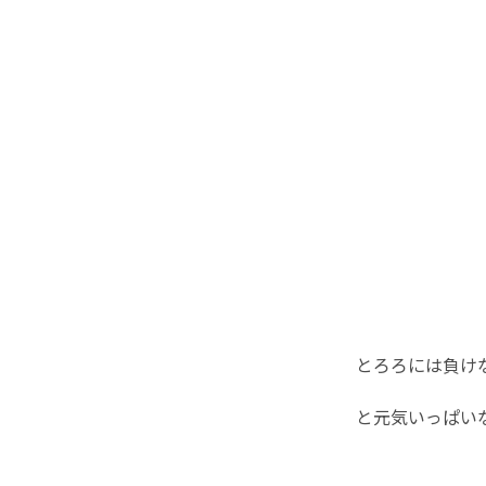
とろろには負け
と元気いっぱい