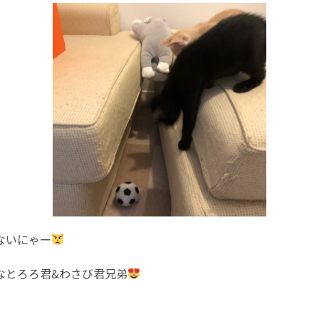
ないにゃー
なとろろ君&わさび君兄弟