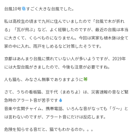
台風10号
すごく大きな台風でした。
私は高校生の頃まで九州に住んでいましたので「台風で木が折れ
る」「瓦が飛ぶ」など、よく経験したのですが、最近の台風は本当
に大きくて、くらべものになりません。今回は実家も植木鉢は全て
家の中に入れ、雨戸をしめるなど対策したそうです。
京都はあんまり台風に慣れていない人が多いようですが、2019年
には大型台風がきましたので、今後も注意が必要ですね。
人も猫も、みなさん無事でありますように
さて、うちの看板猫、豆千代（まめちよ）は、災害速報の音など緊
急時のアラート音が苦手です
音楽や玄関チャイム、携帯電話、いろんな音がなっても「ゔ〜」と
は言わないのですが、アラート音にだけは反応します。
危険を知らせる音だと、猫でもわかるのか。。。