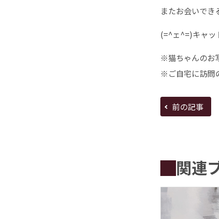
またお会いでき
(=^ェ^=)キャ
※猫ちゃんのお
※ご自宅に訪問
前の記事
関連