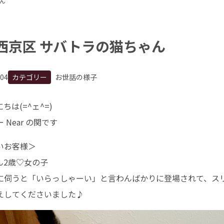
ん
 西京区 サバトラの猫ちゃん
.04
カテゴリー
お世話の様子
は(=^ェ^=)
Near の関です
いお客様＞
ん2歳♡女の子
に伺うと「いらっしゃーい」と言わんばかりに登場されて、ス
えしてくださいました♪