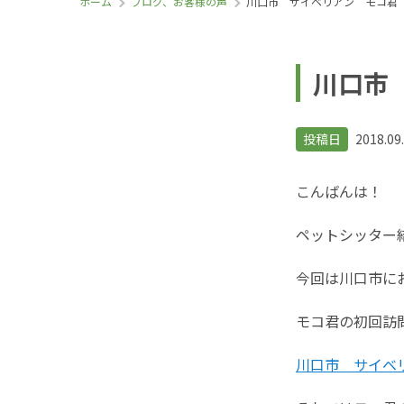
ホーム
ブログ、お客様の声
川口市 サイベリアン モコ
川口市
投稿日
2018.09
こんばんは！
ペットシッター
今回は川口市にお
モコ君の初回訪
川口市 サイベ