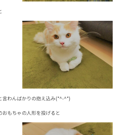
と
言わんばかりの抱え込み(*^-^*)
のおもちゃの人形を投げると